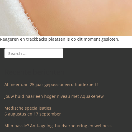
Reageren en trackbacks plaatsen is op dit moment gesloten.
Recente berichten
Al meer dan 25 jaar gepassioneerd huidexpert!
Jouw huid naar een hoger niveau met AquaRenew
Medische specialisaties
6 augustus en 17 september
Mijn passie? Anti-ageing, huidverbetering en wellness