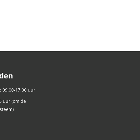
jden
: 09.00-17.00 uur
0 uur (om de
ysteem)
n