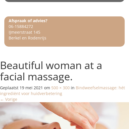
Afspraak of advies?
06-15884272
IJmeerstraat 145
Berkel en Rodenrijs
Beautiful woman at a
facial massage.
Geplaatst
19 mei 2021
om
500 × 300
in
Bindweefselmassage: hét
ingrediënt voor huidverbetering
←
Vorige