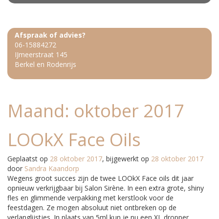
Afspraak of advies?
06-15884272
IJmeerstraat 145
Berkel en Rodenrijs
Maand:
oktober 2017
LOOkX Face Oils
Geplaatst op
28 oktober 2017
, bijgewerkt op
28 oktober 2017
door
Sandra Kaandorp
Wegens groot succes zijn de twee LOOkX Face oils dit jaar
opnieuw verkrijgbaar bij Salon Sirène. In een extra grote, shiny
fles en glimmende verpakking met kerstlook voor de
feestdagen. Ze mogen absoluut niet ontbreken op de
verlanglijstjes. In plaats van 5ml kun je nu een XL dropper