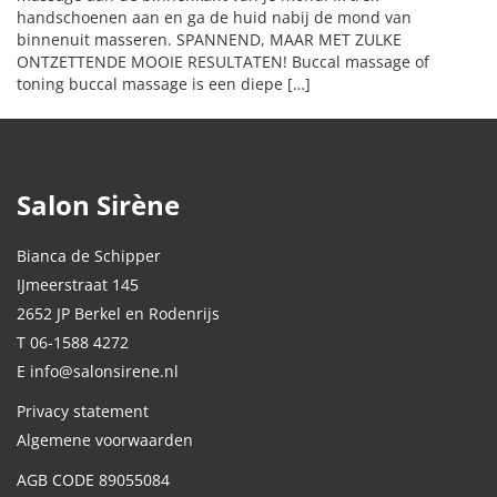
handschoenen aan en ga de huid nabij de mond van
binnenuit masseren. SPANNEND, MAAR MET ZULKE
ONTZETTENDE MOOIE RESULTATEN! Buccal massage of
toning buccal massage is een diepe […]
Salon Sirène
Bianca de Schipper
IJmeerstraat 145
2652 JP Berkel en Rodenrijs
T 06-1588 4272
E info@salonsirene.nl
Privacy statement
Algemene voorwaarden
AGB CODE 89055084