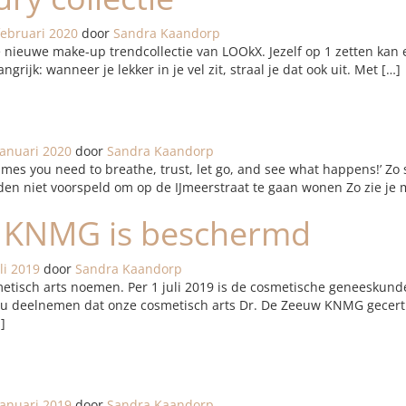
februari 2020
door
Sandra Kaandorp
nieuwe make-up trendcollectie van LOOkX. Jezelf op 1 zetten kan een
ngrijk: wanneer je lekker in je vel zit, straal je dat ook uit. Met […]
januari 2020
door
Sandra Kaandorp
imes you need to breathe, trust, let go, and see what happens!’ Zo 
dden niet voorspeld om op de IJmeerstraat te gaan wonen Zo zie je 
ts KNMG is beschermd
uli 2019
door
Sandra Kaandorp
tisch arts noemen. Per 1 juli 2019 is de cosmetische geneeskunde 
k u deelnemen dat onze cosmetisch arts Dr. De Zeeuw KNMG gecertif
]
januari 2019
door
Sandra Kaandorp