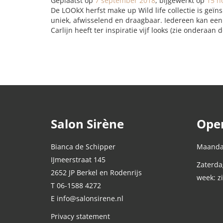
Geplaatst op
7 september 2018
, bijgewerkt op
15 n
De LOOkX herfst make up Wild life collectie is geïn
uniek, afwisselend en draagbaar. Iedereen kan een 
Carlijn heeft ter inspiratie vijf looks (zie onderaan 
Salon Sirène
Open
Bianca de Schipper
Maandag
IJmeerstraat 145
Zaterda
2652 JP Berkel en Rodenrijs
week: z
T 06-1588 4272
E info@salonsirene.nl
Privacy statement