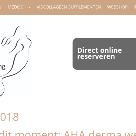
W
MEDISCH
VISCOLLAGEEN SUPPLEMENTEN
WEBSHOP
I
Direct online
reserveren
2018
 dit moment: AHA derma we