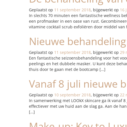
Geplaatst op
11 september 2018
, bijgewerkt op
16 
In slechts 70 minuten een fantastische wellness be
een profmasker in een oase van rust. Gecombinee
vitamine cocktail scrub exfoliëren door middel van 
Nieuwe behandeling:
Geplaatst op
11 september 2018
, bijgewerkt op
29 
Een fantastische seizoensbehandeling voor het voo
peelings en het dubbele masker. U kunt deze behan
thuis door te gaan met de bootcamp […]
Vanaf 8 juli nieuwe 
Geplaatst op
10 september 2018
, bijgewerkt op
22 
In samenwerking met LOOkX skincare ga ik vanaf 8 j
effectiever met uw huid aan de slag ga. Aan de ha
[…]
Make-up: Key to Luxu