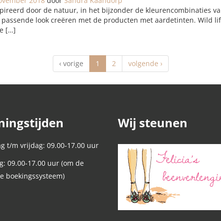
ovember 2018
door
Sandra Kaandorp
spireerd door de natuur, in het bijzonder de kleurencombinaties va
passende look creëren met de producten met aardetinten. Wild life
de […]
(
‹
vorige
1
2
volgende
›
c
u
r
r
e
ingstijden
Wij steunen
n
t
)
 t/m vrijdag: 09.00-17.00 uur
g: 09.00-17.00 uur (om de
ie boekingssysteem)