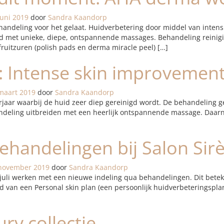
juni 2019
door
Sandra Kaandorp
handeling voor het gelaat. Huidverbetering door middel van intens
rd met unieke, diepe, ontspannende massages. Behandeling reini
fruitzuren (polish pads en derma miracle peel) […]
 Intense skin improvement
maart 2019
door
Sandra Kaandorp
rjaar waarbij de huid zeer diep gereinigd wordt. De behandeling g
deling uitbreiden met een heerlijk ontspannende massage. Daarna
behandelingen bij Salon Sir
november 2019
door
Sandra Kaandorp
uli werken met een nieuwe indeling qua behandelingen. Dit beteken
nd van een Personal skin plan (een persoonlijk huidverbeteringspl
ry collectie