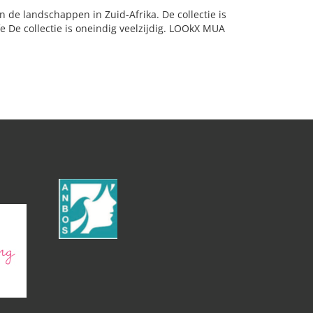
n de landschappen in Zuid-Afrika. De collectie is
 De collectie is oneindig veelzijdig. LOOkX MUA