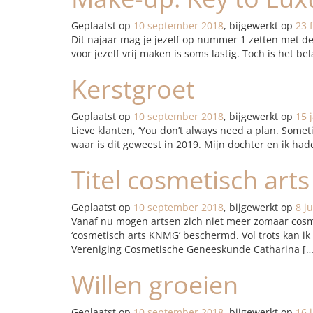
Geplaatst op
10 september 2018
, bijgewerkt op
23 
Dit najaar mag je jezelf op nummer 1 zetten met de 
voor jezelf vrij maken is soms lastig. Toch is het bela
Kerstgroet
Geplaatst op
10 september 2018
, bijgewerkt op
15 
Lieve klanten, ‘You don’t always need a plan. Somet
waar is dit geweest in 2019. Mijn dochter en ik ha
Titel cosmetisch ar
Geplaatst op
10 september 2018
, bijgewerkt op
8 j
Vanaf nu mogen artsen zich niet meer zomaar cosme
‘cosmetisch arts KNMG’ beschermd. Vol trots kan i
Vereniging Cosmetische Geneeskunde Catharina […
Willen groeien
Geplaatst op
10 september 2018
, bijgewerkt op
16 