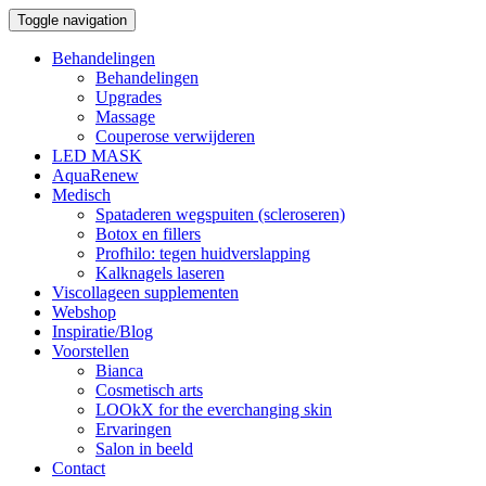
Toggle navigation
Behandelingen
Behandelingen
Upgrades
Massage
Couperose verwijderen
LED MASK
AquaRenew
Medisch
Spataderen wegspuiten (scleroseren)
Botox en fillers
Profhilo: tegen huidverslapping
Kalknagels laseren
Viscollageen supplementen
Webshop
Inspiratie/Blog
Voorstellen
Bianca
Cosmetisch arts
LOOkX for the everchanging skin
Ervaringen
Salon in beeld
Contact