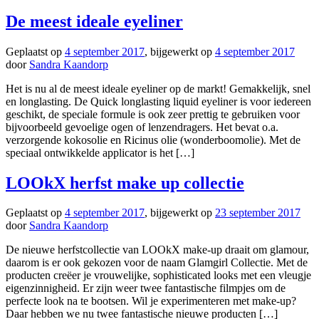
De meest ideale eyeliner
Geplaatst op
4 september 2017
, bijgewerkt op
4 september 2017
door
Sandra Kaandorp
Het is nu al de meest ideale eyeliner op de markt! Gemakkelijk, snel
en longlasting. De Quick longlasting liquid eyeliner is voor iedereen
geschikt, de speciale formule is ook zeer prettig te gebruiken voor
bijvoorbeeld gevoelige ogen of lenzendragers. Het bevat o.a.
verzorgende kokosolie en Ricinus olie (wonderboomolie). Met de
speciaal ontwikkelde applicator is het […]
LOOkX herfst make up collectie
Geplaatst op
4 september 2017
, bijgewerkt op
23 september 2017
door
Sandra Kaandorp
De nieuwe herfstcollectie van LOOkX make-up draait om glamour,
daarom is er ook gekozen voor de naam Glamgirl Collectie. Met de
producten creëer je vrouwelijke, sophisticated looks met een vleugje
eigenzinnigheid. Er zijn weer twee fantastische filmpjes om de
perfecte look na te bootsen. Wil je experimenteren met make-up?
Daar hebben we nu twee fantastische nieuwe producten […]