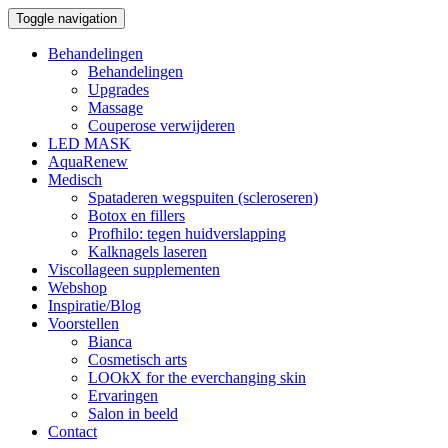
Toggle navigation
Behandelingen
Behandelingen
Upgrades
Massage
Couperose verwijderen
LED MASK
AquaRenew
Medisch
Spataderen wegspuiten (scleroseren)
Botox en fillers
Profhilo: tegen huidverslapping
Kalknagels laseren
Viscollageen supplementen
Webshop
Inspiratie/Blog
Voorstellen
Bianca
Cosmetisch arts
LOOkX for the everchanging skin
Ervaringen
Salon in beeld
Contact