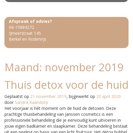
Afspraak of advies?
06-15884272
IJmeerstraat 145
Berkel en Rodenrijs
Maand:
november 2019
Thuis detox voor de huid
Geplaatst op
21 november 2019
, bijgewerkt op
20 april 2020
door
Sandra Kaandorp
Het voorjaar is hét moment om de huid de detoxen. Deze
prachtige thuisbehandeling van Janssen cosmetics is een
professionele behandeling die je eenvoudig kunt uitvoeren in
jouw eigen badkamer en slaapkamer. Deze behandeling bestaat
uit een peeling op basis van een licht fruitzuur. Het detox bubbel