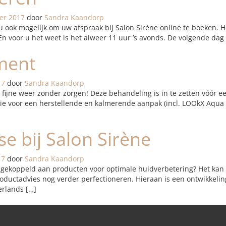
er 2017
door
Sandra Kaandorp
u ook mogelijk om uw afspraak bij Salon Sirène online te boeken.
En voor u het weet is het alweer 11 uur ’s avonds. De volgende d
ment
17
door
Sandra Kaandorp
fijne weer zonder zorgen! Deze behandeling is in te zetten vóór e
ie voor een herstellende en kalmerende aanpak (incl. LOOkX Aqua 
se bij Salon Sirène
17
door
Sandra Kaandorp
gekoppeld aan producten voor optimale huidverbetering? Het kan n
roductadvies nog verder perfectioneren. Hieraan is een ontwikkeli
rlands […]