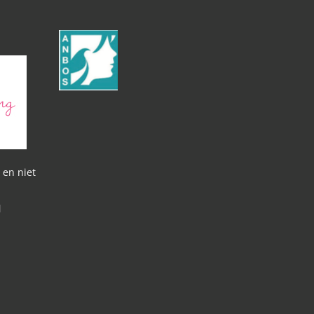
 en niet
l