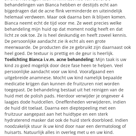
behandelingen van Bianca hebben er destijds echt aan
bijgedragen dat de acne flink verminderde en uiteindelijk
helemaal verdween. Maar ook daarna ben ik blijven komen.
Bianca neemt echt de tijd voor me. Ze weet precies welke
behandeling mijn huid op dat moment nodig heeft en dat
licht ze ook toe. Ze is heel deskundig en heeft zoveel kennis.
De persoonlijke aandacht zie ik echt als een grote
meerwaarde. De producten die ze gebruikt zijn daarnaast ook
heel goed. De textuur is prettig en de geur is heerlijk.
Toelichting Bianca i.v.m. acne behandeling:
Mijn taak is uw
kind zo goed mogelijk door deze fase heen te helpen. Veel
persoonlijke aandacht voor uw kind. Voorafgaand een
uitgebreide anamnese. Mocht uw kind namelijk bepaalde
medicatie krijgen dan kunnen de fruitzuren niet worden
toegepast. De behandeling bestaat uit het reinigen van de
huid met de polish pads. Hierdoor verwijder je ongeveer 4
laagjes dode huidcellen. Oneffenheden verwijderen, indien
de huid dit toelaat. Daarna een dieptepeeling met een
fruitzuur aangepast aan het huidtype en een sterk
hydraterend masker dat ook de huid sterk doorbloed. Indien
noodzakelijk stuur ik uw kind door naar een dermatoloog of
huisarts. Natuurlijk alles in overleg met u en uw kind.