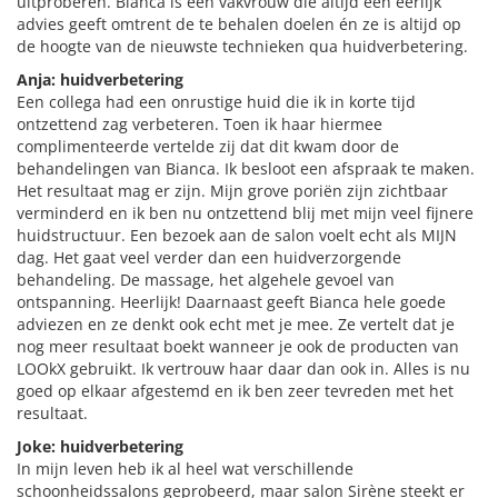
uitproberen. Bianca is een vakvrouw die altijd een eerlijk
advies geeft omtrent de te behalen doelen én ze is altijd op
de hoogte van de nieuwste technieken qua huidverbetering.
Anja: huidverbetering
Een collega had een onrustige huid die ik in korte tijd
ontzettend zag verbeteren. Toen ik haar hiermee
complimenteerde vertelde zij dat dit kwam door de
behandelingen van Bianca. Ik besloot een afspraak te maken.
Het resultaat mag er zijn. Mijn grove poriën zijn zichtbaar
verminderd en ik ben nu ontzettend blij met mijn veel fijnere
huidstructuur. Een bezoek aan de salon voelt echt als MIJN
dag. Het gaat veel verder dan een huidverzorgende
behandeling. De massage, het algehele gevoel van
ontspanning. Heerlijk! Daarnaast geeft Bianca hele goede
adviezen en ze denkt ook echt met je mee. Ze vertelt dat je
nog meer resultaat boekt wanneer je ook de producten van
LOOkX gebruikt. Ik vertrouw haar daar dan ook in. Alles is nu
goed op elkaar afgestemd en ik ben zeer tevreden met het
resultaat.
Joke: huidverbetering
In mijn leven heb ik al heel wat verschillende
schoonheidssalons geprobeerd, maar salon Sirène steekt er