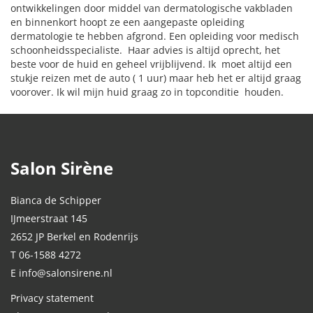
ontwikkelingen door middel van dermatologische vakbladen
en binnenkort hoopt ze een aangepaste opleiding
dermatologie te hebben afgrond. Een opleiding voor medisch
schoonheidsspecialiste. Haar advies is altijd oprecht, het
beste voor de huid en geheel vrijblijvend. Ik moet altijd een
stukje reizen met de auto ( 1 uur) maar heb het er altijd graag
voorover. Ik wil mijn huid graag zo in topconditie houden.
Salon Sirène
Bianca de Schipper
IJmeerstraat 145
2652 JP Berkel en Rodenrijs
T 06-1588 4272
E info@salonsirene.nl
Privacy statement