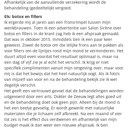
Afhankelijk van de aanvullende verzekering wordt de
behandeling (gedeeltelijk) vergoed.
Els: botox en fillers
Ik ergerde mij al jaren aan een fronsrimpel tussen mijn
wenkbrauwen. Toen ik een advertentie van Salon Sirène over
botox en fillers in de krant zag heb ik een afspraak gemaakt.
Dat was in oktober 2015. Inmiddels ben ik een paar keer
geweest. Zowel de botox om die lelijke frons aan te pakken als
voor fillers om de lijntjes rond mijn mond te verminderen. Het
duurt altijd even voordat het resultaat optimaal is, maar na
een dag of vijf zie je al echt het verschil. Ik krijg er niet
specifiek complimenten vanuit mijn omgeving over, maar voor
mij is dat het bewijs dat het heel natuurlijk oogt. Als ik foto’s
van mijzelf van voor en na de behandeling bekijk zie ik wel
degelijk verschil.
Het geeft een vertrouwd gevoel dat de behandelingen worden
uitgevoerd door een arts. Dokter de Zeeuw legt alles goed uit
en de behandeling doet ook geen pijn. Alleen bij de mond is
het een beetje gevoelig. Er wordt gewerkt met natuurlijke
materialen die je lichaam zelf afbreekt. Na een maand of vier
tot zes is het effect dus verdwenen en afhankelijk van mijn
budget maak ik dan weer een nieuwe afspraak. Ik ben