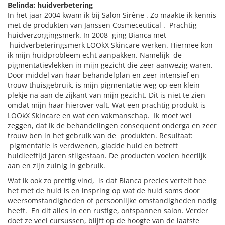
Belinda: huidverbetering
In het jaar 2004 kwam ik bij Salon Sirène . Zo maakte ik kennis
met de produkten van Janssen Cosmeceutical . Prachtig
huidverzorgingsmerk. In 2008 ging Bianca met
huidverbeteringsmerk LOOkX Skincare werken. Hiermee kon
ik mijn huidprobleem echt aanpakken. Namelijk de
pigmentatievlekken in mijn gezicht die zeer aanwezig waren.
Door middel van haar behandelplan en zeer intensief en
trouw thuisgebruik, is mijn pigmentatie weg op een klein
plekje na aan de zijkant van mijn gezicht. Dit is niet te zien
omdat mijn haar hierover valt. Wat een prachtig produkt is
LOOkX Skincare en wat een vakmanschap. Ik moet wel
zeggen, dat ik de behandelingen consequent onderga en zeer
trouw ben in het gebruik van de produkten. Resultaat:
pigmentatie is verdwenen, gladde huid en betreft
huidleeftijd jaren stilgestaan. De producten voelen heerlijk
aan en zijn zuinig in gebruik.
Wat ik ook zo prettig vind, is dat Bianca precies vertelt hoe
het met de huid is en inspring op wat de huid soms door
weersomstandigheden of persoonlijke omstandigheden nodig
heeft. En dit alles in een rustige, ontspannen salon. Verder
doet ze veel cursussen, blijft op de hoogte van de laatste