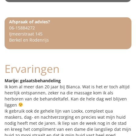
Afspraak of advies?
06-15884272
IJmeerstraat 145
Berkel en Rodenrijs
Ervaringen
Marije: gelaatsbehandeling
Ik kom al meer dan 20 jaar bij Bianca. Wat is het er toch altijd
heerlijk ontspannen, zeker na die massage kom ik als
herboren van de behandeltafel. Kan de hele dag wel blijven
liggen
Ik gebruik ook de gehele lijn van Lookx, compleet qua
maskers, dag- en nachtverzorging en precies wat mijn huid
nodig heeft met de jaren. Ik liep van de week nog in de stad
en kreeg het compliment van een dame die langsliep dat mijn
huid zo mooi straalt en dat ik mijn huid vast heel goed