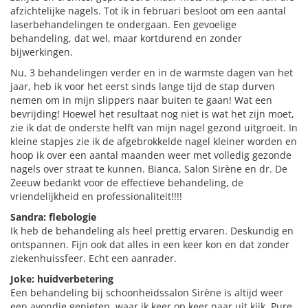
afzichtelijke nagels. Tot ik in februari besloot om een aantal
laserbehandelingen te ondergaan. Een gevoelige
behandeling, dat wel, maar kortdurend en zonder
bijwerkingen.
Nu, 3 behandelingen verder en in de warmste dagen van het
jaar, heb ik voor het eerst sinds lange tijd de stap durven
nemen om in mijn slippers naar buiten te gaan! Wat een
bevrijding! Hoewel het resultaat nog niet is wat het zijn moet,
zie ik dat de onderste helft van mijn nagel gezond uitgroeit. In
kleine stapjes zie ik de afgebrokkelde nagel kleiner worden en
hoop ik over een aantal maanden weer met volledig gezonde
nagels over straat te kunnen. Bianca, Salon Sirène en dr. De
Zeeuw bedankt voor de effectieve behandeling, de
vriendelijkheid en professionaliteit!!!!
Sandra: flebologie
Ik heb de behandeling als heel prettig ervaren. Deskundig en
ontspannen. Fijn ook dat alles in een keer kon en dat zonder
ziekenhuissfeer. Echt een aanrader.
Joke: huidverbetering
Een behandeling bij schoonheidssalon Sirène is altijd weer
een avondje genieten, waar ik keer op keer naar uit kijk. Pure