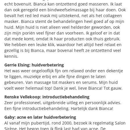
echt bovenuit. Bianca kan ontzettend goed masseren. Ik laat
dan ook geregeld een bindweefselmassage bij haar doen. Ook
bevalt het red led mask mij uitstekend, net als het collageen
masker. Bianca stemt de behandelingen heel goed af op mijn
huid. Mijn huid is niet alleen veel helderder geworden, ook
zijn mijn poriën veel fijner dan voorheen. Ik geloof er in dat
dat mede komt, omdat ik haar producten ook thuis gebruik.
We hebben een leuke klik, waardoor het altijd heel relaxt en
gezellig is bij Bianca, maar bovenal heeft ze ontzettend veel
kennis.
Gerrie Elsing: huidverbetering
Het was weer ongelooflijk fijn om relaxed onder een dekentje
te liggen, muziekje erbij en alle fijne dingen te laten
gebeuren. Van massage tot maskers en serums. Mijn huid
voelt weer helemaal top! Dank je wel, lieve Bianca! Tot gauw.
Renske Vellekoop: introductiebehandeling
Zeer professioneel, uitgebreide uitleg en persoonlijk advies.
Een fijne introductiebehandeling. Hartelijk dank Bianca!
Gaby: acne en later huidverbetering
Al vanaf mijn pubertijd, rond 2000, bezoek ik regelmatig Salon
Sirène. Het begon toen ik flink last had van acne. De