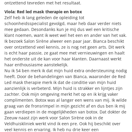
ontzettend tevreden met het resultaat.
Viola: Red led mask therapie en botox
Zelf heb ik lang geleden de opleiding tot
schoonheidsspecialist gevolgd, maar heb daar verder niets
mee gedaan. Desondanks kun je mij dus wel een kritische
klant noemen, want ik weet wel het een en ander van het vak.
Ik bezoek Salon Sirène alweer een paar jaar. Bianca beschikt
over ontzettend veel kennis, ze is nog net geen arts. Dit werk
is echt haar passie, ze gaat mee met vernieuwingen en haalt
het onderste uit de kan voor haar klanten. Daarnaast werkt
haar enthousiasme aanstekelijk.
Nu ik 54 ben merk ik dat mijn huid extra ondersteuning nodig
heeft. Door de behandelingen van Bianca, waaronder de Red
Led mask therapie merk ik dat de conditie van mijn huid
aanzienlijk is verbeterd. Mijn huid is strakker en lijntjes zijn
zachter. Ook mijn omgeving merkt het op en ik krijg vaker
complimenten. Botox was al langer een wens van mij. Ik wilde
graag van de fronsrimpel in mijn gezicht af en dus ben ik mij
gaan verdiepen in de mogelijkheden van botox. Dat dokter de
Zeeuw naast zijn werk voor Salon Sirène ook in de
Veldhuiskliniek werkt vind ik een pre. Ook hij beschikt over
veel kennis en ervaring. Ik heb nu drie keer een