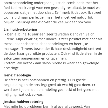
botoxbehandeling ondergaan. Juist de combinatie met het
Red Led mask zorgt voor een geweldig resultaat. Je moet wel
oppassen dat je niet doorslaat. Zelf merk ik dat ook. Ik streef
toch altijd naar perfectie, maar het moet wel natuurlijk
blijven. Gelukkig waakt dokter de Zeeuw daar ook voor.
Lia: huidverbetering
Ik ben al bijna 10 jaar een zeer tevreden klant van Salon
Sirène. Mijn ervaring met Bianca is zeer positief met haar als
mens, haar schoonheidsbehandelingen en heerlijke
massages. Tevens bewonder ik haar deskundigheid omtrent
de door haar gebruikte producten. Ook vind ik de sfeer in de
salon zeer aangenaam en ontspannen.
Kortom: elk bezoek aan salon Sirène is weer een geweldige
ervaring!’
Irene: flebologie
De sfeer is heel ontspannen en prettig. Er is goede
begeleiding en de arts legt goed uit wat hij gaat doen. Er
werd ook tijdens de behandeling gecheckt of het goed met
mij ging, wat ook zo was.
Jessica: huidverbetering
Met mijn huidprobleem ben ik al overal geweest. Van