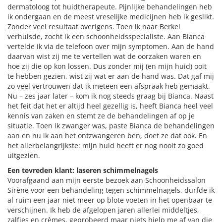
dermatoloog tot huidtherapeute. Pijnlijke behandelingen heb
ik ondergaan en de meest vreselijke medicijnen heb ik geslikt.
Zonder veel resultaat overigens. Toen ik naar Berkel
verhuisde, zocht ik een schoonheidsspecialiste. Aan Bianca
vertelde ik via de telefoon over mijn symptomen. Aan de hand
daarvan wist zij me te vertellen wat de oorzaken waren en
hoe zij die op kon lossen. Dus zonder mij (en mijn huid) ooit
te hebben gezien, wist zij wat er aan de hand was. Dat gaf mij
zo veel vertrouwen dat ik meteen een afspraak heb gemaakt.
Nu – zes jaar later – kom ik nog steeds graag bij Bianca. Naast
het feit dat het er altijd heel gezellig is, heeft Bianca heel veel
kennis van zaken en stemt ze de behandelingen af op je
situatie. Toen ik zwanger was, paste Bianca de behandelingen
aan en nu ik aan het ontzwangeren ben, doet ze dat ook. En
het allerbelangrijkste: mijn huid heeft er nog nooit zo goed
uitgezien.
Een tevreden klant: laseren schimmelnagels
Voorafgaand aan mijn eerste bezoek aan Schoonheidssalon
Sirène voor een behandeling tegen schimmelnagels, durfde ik
al ruim een jaar niet meer op blote voeten in het openbaar te
verschijnen. Ik heb de afgelopen jaren allerlei middeltjes,
zalfjes en crèmes, geprobeerd maar niets hielp me af van die