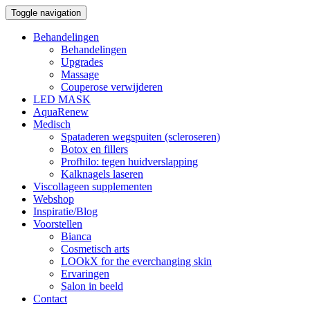
Toggle navigation
Behandelingen
Behandelingen
Upgrades
Massage
Couperose verwijderen
LED MASK
AquaRenew
Medisch
Spataderen wegspuiten (scleroseren)
Botox en fillers
Profhilo: tegen huidverslapping
Kalknagels laseren
Viscollageen supplementen
Webshop
Inspiratie/Blog
Voorstellen
Bianca
Cosmetisch arts
LOOkX for the everchanging skin
Ervaringen
Salon in beeld
Contact