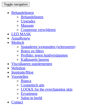
Toggle navigation
Behandelingen
Behandelingen
Upgrades
Massage
Couperose verwijderen
LED MASK
AquaRenew
Medisch
Spataderen wegspuiten (scleroseren)
Botox en fillers
Profhilo: tegen huidverslapping
Kalknagels laseren
Viscollageen supplementen
Webshop
Inspiratie/Blog
Voorstellen
Bianca
Cosmetisch arts
LOOkX for the everchanging skin
Ervaringen
Salon in beeld
Contact