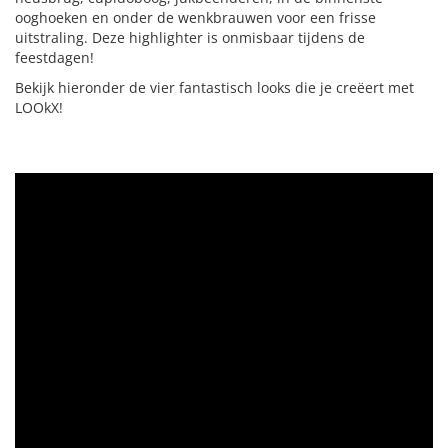
ooghoeken en onder de wenkbrauwen voor een frisse
uitstraling. Deze highlighter is onmisbaar tijdens de
feestdagen!
Bekijk hieronder de vier fantastisch looks die je creëert met
LOOkX!