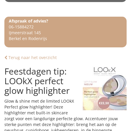
Afspraak of advies?
06-15884272
IJmeerstraat 145
Berkel en Rodenrijs
Terug naar het overzicht
Feestdagen tip:
LOOkX perfect
glow highlighter
Glow & shine met de limited LOOkX
Perfect glow highlighter! Deze
highlighter met built-in skincare
zorgt voor een langdurige perfecte glow. Accentueer jouw
sterke punten met deze highlighter: breng het aan op de
neusbrug, cupidoboog, jukbeenderen, in de binnenste