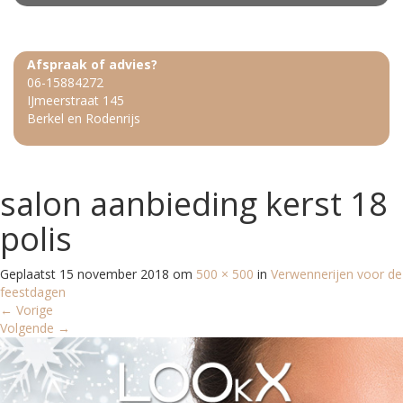
Afspraak of advies?
06-15884272
IJmeerstraat 145
Berkel en Rodenrijs
salon aanbieding kerst 18
polis
Geplaatst
15 november 2018
om
500 × 500
in
Verwennerijen voor de
feestdagen
←
Vorige
Volgende
→