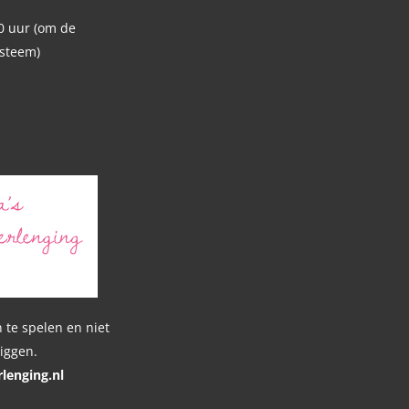
0 uur (om de
ysteem)
n
 te spelen en niet
liggen.
lenging.nl