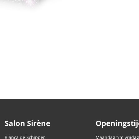
Salon Sirène
Openingsti
Bianca de Schipper
Maandag t/m vrijdag