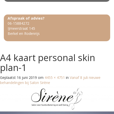
Afspraak of advies?
06-15884272
IJmeerstraat 145
Berkel en Rodenrijs
A4 kaart personal skin
plan-1
Geplaatst
16 juni 2019
om
4455 × 4751
in
Vanaf 8 juli nieuwe
behandelingen bij Salon Sirène