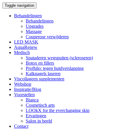
Toggle navigation
Behandelingen
Behandelingen
Upgrades
Massage
Couperose verwijderen
LED MASK
AquaRenew
Medisch
Spataderen wegspuiten (scleroseren)
Botox en fillers
Profhilo: tegen huidverslapping
Kalknagels laseren
Viscollageen supplementen
Webshop
Inspiratie/Blog
Voorstellen
Bianca
Cosmetisch arts
LOOkX for the everchanging skin
Ervaringen
Salon in beeld
Contact