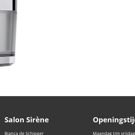
Salon Sirène
Openingsti
Bianca de Schipper
Maandag t/m vrijdag