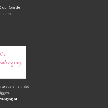
0 uur (om de
ysteem)
n
 te spelen en niet
liggen.
lenging.nl