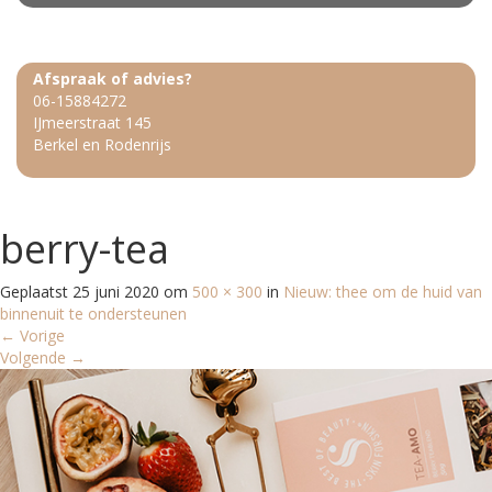
Afspraak of advies?
06-15884272
IJmeerstraat 145
Berkel en Rodenrijs
berry-tea
Geplaatst
25 juni 2020
om
500 × 300
in
Nieuw: thee om de huid van
binnenuit te ondersteunen
←
Vorige
Volgende
→