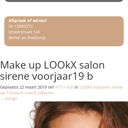
Afspraak of advies?
06-15884272
IJmeerstraat 145
Berkel en Rodenrijs
Make up LOOkX salon
sirene voorjaar19 b
Geplaatst
22 maart 2019
om
975 × 930
in
LOOkX voorjaars make-
up Treasure island collectie
←
Vorige