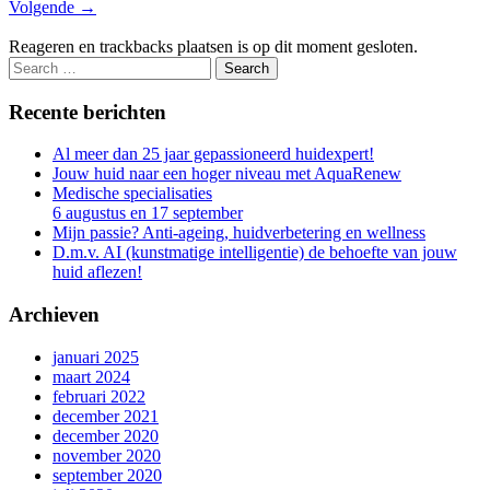
Volgende
→
Reageren en trackbacks plaatsen is op dit moment gesloten.
Recente berichten
Al meer dan 25 jaar gepassioneerd huidexpert!
Jouw huid naar een hoger niveau met AquaRenew
Medische specialisaties
6 augustus en 17 september
Mijn passie? Anti-ageing, huidverbetering en wellness
D.m.v. AI (kunstmatige intelligentie) de behoefte van jouw
huid aflezen!
Archieven
januari 2025
maart 2024
februari 2022
december 2021
december 2020
november 2020
september 2020