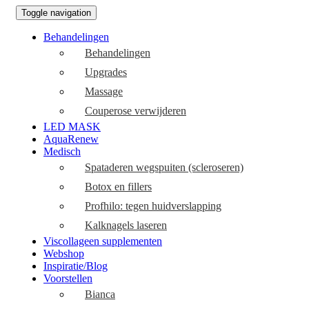
Toggle navigation
Behandelingen
Behandelingen
Upgrades
Massage
Couperose verwijderen
LED MASK
AquaRenew
Medisch
Spataderen wegspuiten (scleroseren)
Botox en fillers
Profhilo: tegen huidverslapping
Kalknagels laseren
Viscollageen supplementen
Webshop
Inspiratie/Blog
Voorstellen
Bianca