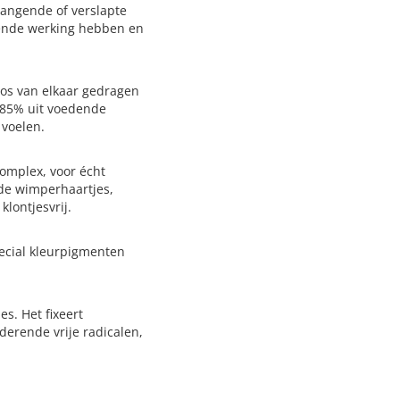
 hangende of verslapte
tende werking hebben en
os van elkaar gedragen
 85% uit voedende
 voelen.
omplex, voor écht
 de wimperhaartjes,
lontjesvrij.
ecial kleurpigmenten
s. Het fixeert
erende vrije radicalen,