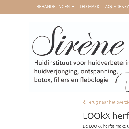
BEHANDELINGEN
LED MASK
AQUARENE
Terug naar het overzi
LOOkX herfs
De LOOkX herfst make up 