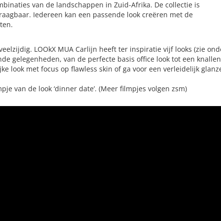
binaties van de landschappen in Zuid-Afrika. De collectie is
draagbaar. Iedereen kan een passende look creëren met de
ten.
 veelzijdig. LOOkX MUA Carlijn heeft ter inspiratie vijf looks (zie o
nde gelegenheden, van de perfecte basis office look tot een knallen
ijke look met focus op flawless skin of ga voor een verleidelijk gl
mpje van de look ‘dinner date’. (Meer filmpjes volgen zsm)