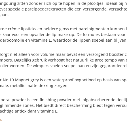
 langdurig zitten zonder zich op te hopen in de plooitjes: ideaal bij
evat speciale parelpoederextracten die een verzorgende, verzach
gaan.
de crème lipsticks en heldere gloss met parelpigmenten kunnen l
elkaar voor een opvallende lip make-up. De formules bestaan voor
derboomolie en vitamine E, waardoor de lippen soepel aan blijven
orgt niet alleen voor volume maar bevat een verzorgend booster c
mpers. Dagelijks gebruik verhoogt het natuurlijke groeitempo van
oller worden. De wimpers voelen soepel aan en zijn gegarandeerd k
r No.19 Magnet grey is een waterproof oogpotlood op basis van sp
imale, metallic matte dekking zorgen.
neral powder is een finishing powder met talgabsorberende deeltje
glimmende zones. Het biedt direct bescherming biedt tegen veroud
chtige antioxidant vitamine E.
.