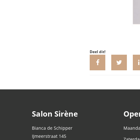
Deel dit!
Salon Sirène
Open
Bianca de Schipper
Maandag
IJmeerstraat 145
Zaterda