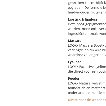
gebruiken is. Het blijft
oogleden. De formule b
huidveroudering tegen
Lipstick & lipgloss
Deze hoog gepigmenteer
worden, maar ook over 
ingrediënten, zoals won
Mascara
LOOkX Mascara Boost+ z
verlengde en dikkere wi
waardoor ze langer en v
Eyeliner
LOOkX Exclusive eyeline
die direct voor een opt
Poeder
LOOkX Natural velvet mi
foundation en matteert 
onder andere met de kra
Direct naar de webshop