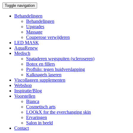
Toggle navigation
Behandelingen
Behandelingen
Upgrades
Massage
Couperose verwijderen
LED MASK
AquaRenew
Medisch
Spataderen wegspuiten (scleroseren)
Botox en fillers
Profhilo: tegen huidverslapping
Kalknagels laseren
Viscollageen supplementen
Webshop
Inspiratie/Blog
Voorstellen
Bianca
Cosmetisch arts
LOOkX for the everchanging skin
Ervaringen
Salon in beeld
Contact