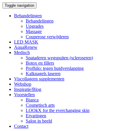
Toggle navigation
Behandelingen
Behandelingen
Upgrades
Massage
Couperose verwijderen
LED MASK
AquaRenew
Medisch
Spataderen wegspuiten (scleroseren)
Botox en fillers
Profhilo: tegen huidverslapping
Kalknagels laseren
Viscollageen supplementen
Webshop
Inspiratie/Blog
Voorstellen
Bianca
Cosmetisch arts
LOOkX for the everchanging skin
Ervaringen
Salon in beeld
Contact