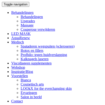
Toggle navigation
Behandelingen
Behandelingen
Upgrades
Massage
Couperose verwijderen
LED MASK
AquaRenew
Medisch
Spataderen wegspuiten (scleroseren)
Botox en fillers
Profhilo: tegen huidverslapping
Kalknagels laseren
Viscollageen supplementen
Webshop
Inspiratie/Blog
Voorstellen
Bianca
Cosmetisch arts
LOOkX for the everchanging skin
Ervaringen
Salon in beeld
Contact