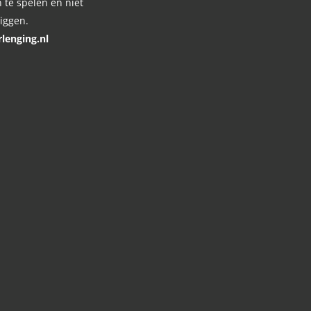
 te spelen en niet
liggen.
lenging.nl