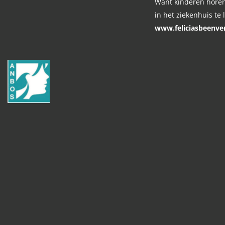
Want kinderen horen
in het ziekenhuis te 
www.feliciasbeenver