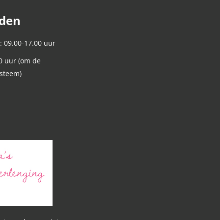
jden
: 09.00-17.00 uur
0 uur (om de
ysteem)
n