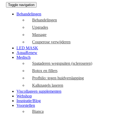
Toggle navigation
Behandelingen
Behandelingen
Upgrades
Massage
Couperose verwijderen
LED MASK
AquaRenew
Medisch
Spataderen wegspuiten (scleroseren)
Botox en fillers
Profhilo: tegen huidverslapping
Kalknagels laseren
Viscollageen supplementen
Webshop
Inspiratie/Blog
Voorstellen
Bianca