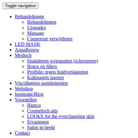
Toggle navigation
Behandelingen
Behandelingen
Upgrades
Massage
Couperose verwijderen
LED MASK
AquaRenew
Medisch
Spataderen wegspuiten (scleroseren)
Botox en fillers
Profhilo: tegen huidverslapping
Kalknagels laseren
Viscollageen supplementen
Webshop
Inspiratie/Blog
Voorstellen
Bianca
Cosmetisch arts
LOOkX for the everchanging skin
Ervaringen
Salon in beeld
Contact