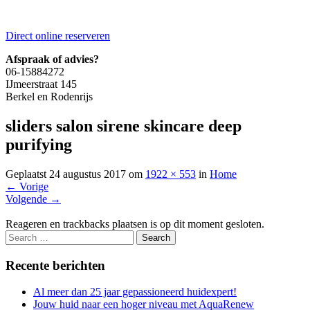
Direct online reserveren
Afspraak of advies?
06-15884272
IJmeerstraat 145
Berkel en Rodenrijs
sliders salon sirene skincare deep
purifying
Geplaatst
24 augustus 2017
om
1922 × 553
in
Home
←
Vorige
Volgende
→
Reageren en trackbacks plaatsen is op dit moment gesloten.
Recente berichten
Al meer dan 25 jaar gepassioneerd huidexpert!
Jouw huid naar een hoger niveau met AquaRenew