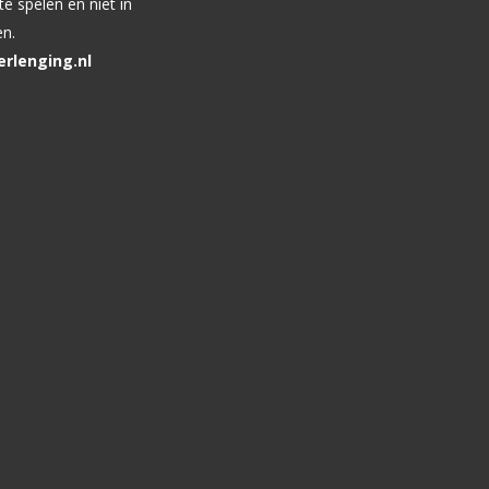
e spelen en niet in
en.
rlenging.nl