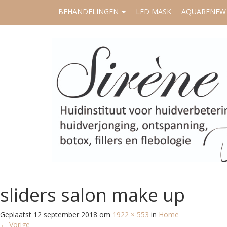
BEHANDELINGEN
LED MASK
AQUARENEW
sliders salon make up
Geplaatst
12 september 2018
om
1922 × 553
in
Home
←
Vorige