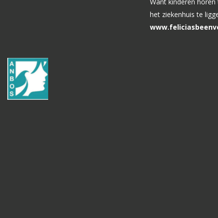
Want kinderen horen t
het ziekenhuis te ligg
www.feliciasbeenve