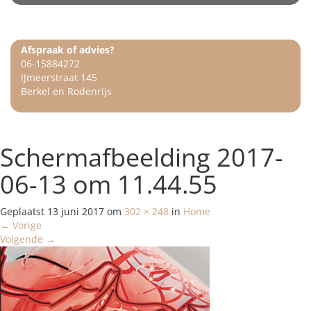
Afspraak of advies?
06-15884272
IJmeerstraat 145
Berkel en Rodenrijs
Schermafbeelding 2017-
06-13 om 11.44.55
Geplaatst
13 juni 2017
om
302 × 248
in
Home
←
Vorige
Volgende
→