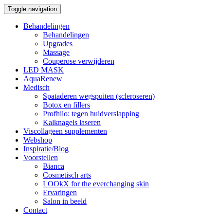
Toggle navigation
Behandelingen
Behandelingen
Upgrades
Massage
Couperose verwijderen
LED MASK
AquaRenew
Medisch
Spataderen wegspuiten (scleroseren)
Botox en fillers
Profhilo: tegen huidverslapping
Kalknagels laseren
Viscollageen supplementen
Webshop
Inspiratie/Blog
Voorstellen
Bianca
Cosmetisch arts
LOOkX for the everchanging skin
Ervaringen
Salon in beeld
Contact