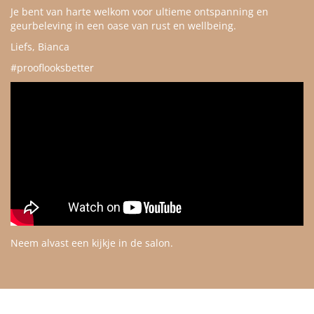
Je bent van harte welkom voor ultieme ontspanning en
geurbeleving in een oase van rust en wellbeing.
Liefs, Bianca
#prooflooksbetter
Neem alvast een kijkje in de salon.