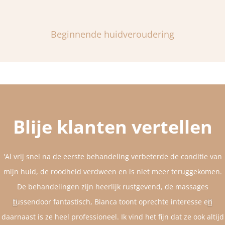
Beginnende huidveroudering
P
N
r
e
e
x
v
t
Blije klanten vertellen
i
o
u
'Al vrij snel na de eerste behandeling verbeterde de conditie van
s
mijn huid, de roodheid verdween en is niet meer teruggekomen.
De behandelingen zijn heerlijk rustgevend, de massages
tussendoor fantastisch, Bianca toont oprechte interesse en
daarnaast is ze heel professioneel. Ik vind het fijn dat ze ook altijd