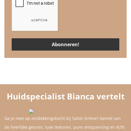
Huidspecialist Bianca vertelt
Ga je mee op ontdekkingstocht bij Salon Sirène? Geniet van
de heerlijke geuren, luxe texturen, pure ontspanning en écht