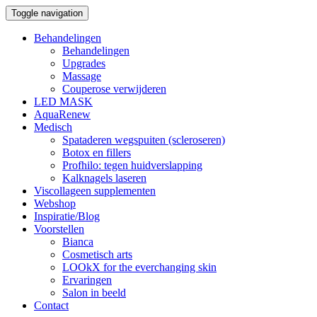
Toggle navigation
Behandelingen
Behandelingen
Upgrades
Massage
Couperose verwijderen
LED MASK
AquaRenew
Medisch
Spataderen wegspuiten (scleroseren)
Botox en fillers
Profhilo: tegen huidverslapping
Kalknagels laseren
Viscollageen supplementen
Webshop
Inspiratie/Blog
Voorstellen
Bianca
Cosmetisch arts
LOOkX for the everchanging skin
Ervaringen
Salon in beeld
Contact