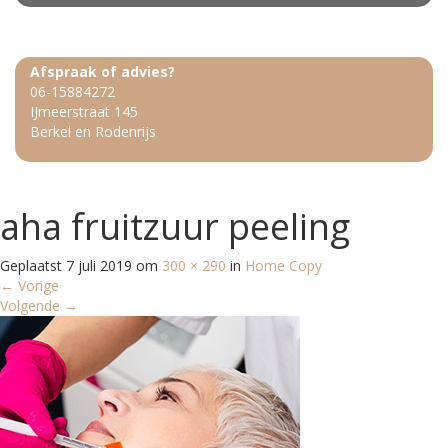
Afspraak of advies?
06-15884272
IJmeerstraat 145
Berkel en Rodenrijs
aha fruitzuur peeling
Geplaatst
7 juli 2019
om
300 × 290
in
Home Copy
←
Vorige
Volgende
→