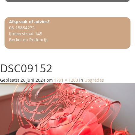
Afspraak of advies?
06-15884272
IJmeerstraat 145
Berkel en Rodenrijs
DSC09152
Geplaatst
26 juni 2024
om
1791 × 1200
in
Upgrades