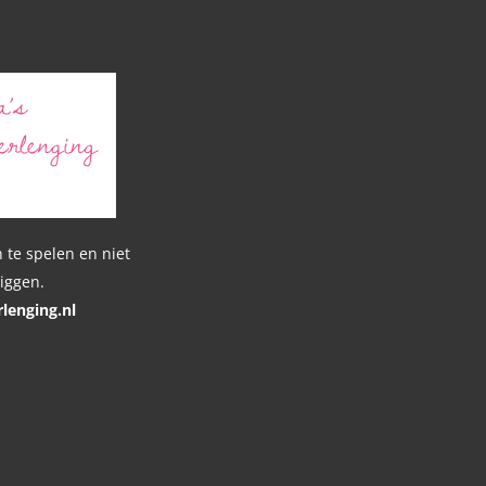
n
 te spelen en niet
liggen.
lenging.nl