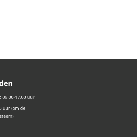
jden
: 09.00-17.00 uur
0 uur (om de
ysteem)