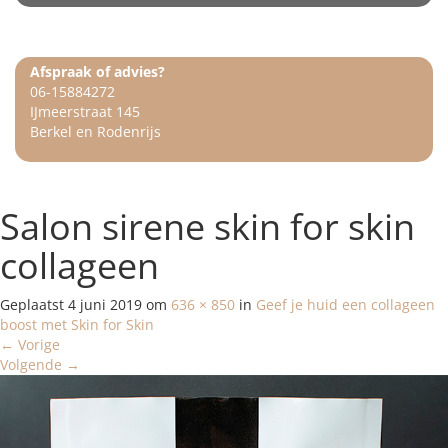
Afspraak of advies?
06-15884272
IJmeerstraat 145
Berkel en Rodenrijs
Salon sirene skin for skin
collageen
Geplaatst
4 juni 2019
om
636 × 850
in
Geef je huid een collageen
boost met Skin for Skin
←
Vorige
Volgende
→