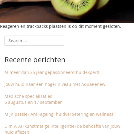
Reageren en trackbacks plaatsen is op dit moment gesloten.
Recente berichten
Al meer dan 25 jaar gepassioneerd huidexpert!
Jouw huid naar een hoger niveau met AquaRenew
Medische specialisaties
6 augustus en 17 september
Mijn passie? Anti-ageing, huidverbetering en wellness
D.m.v. AI (kunstmatige intelligentie) de behoefte van jouw
huid aflezen!