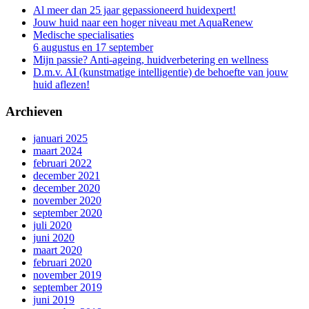
Al meer dan 25 jaar gepassioneerd huidexpert!
Jouw huid naar een hoger niveau met AquaRenew
Medische specialisaties
6 augustus en 17 september
Mijn passie? Anti-ageing, huidverbetering en wellness
D.m.v. AI (kunstmatige intelligentie) de behoefte van jouw
huid aflezen!
Archieven
januari 2025
maart 2024
februari 2022
december 2021
december 2020
november 2020
september 2020
juli 2020
juni 2020
maart 2020
februari 2020
november 2019
september 2019
juni 2019