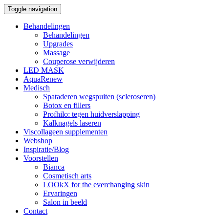
Toggle navigation
Behandelingen
Behandelingen
Upgrades
Massage
Couperose verwijderen
LED MASK
AquaRenew
Medisch
Spataderen wegspuiten (scleroseren)
Botox en fillers
Profhilo: tegen huidverslapping
Kalknagels laseren
Viscollageen supplementen
Webshop
Inspiratie/Blog
Voorstellen
Bianca
Cosmetisch arts
LOOkX for the everchanging skin
Ervaringen
Salon in beeld
Contact