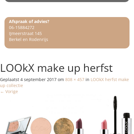
Afspraak of advies?
06-15884272
IJmeerstraat 145
Berkel en Rodenrijs
LOOkX make up herfst
Geplaatst
4 september 2017
om
808 × 457
in
LOOkX herfst make
up collectie
←
Vorige