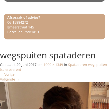
Afspraak of advies?
06-15884272
IJmeerstraat 145
Berkel en Rodenrijs
wegspuiten spataderen
Geplaatst
20 juni 2017
om
1000 × 1349
in
Spataderen wegspuiten
(scleroseren)
←
Vorige
Volgende
→