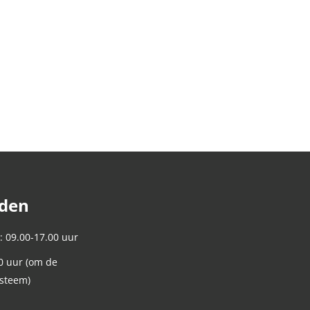
jden
: 09.00-17.00 uur
0 uur (om de
ysteem)