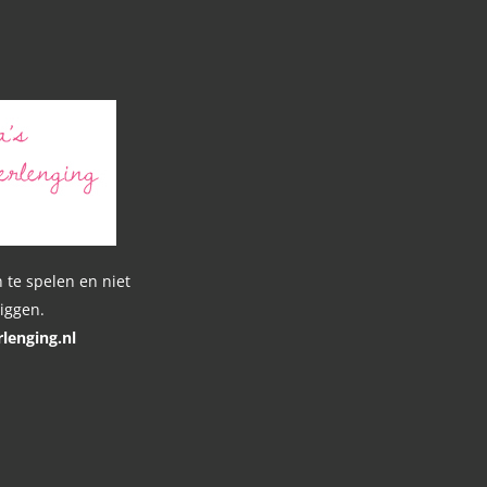
n
 te spelen en niet
liggen.
lenging.nl