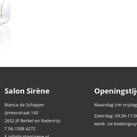
Salon Sirène
Openingsti
Bianca de Schipper
Maandag t/m vrijdag
IJmeerstraat 145
Zaterdag: 09.00-17.0
2652 JP Berkel en Rodenrijs
week: zie boekingss
T 06-1588 4272
E info@salonsirene.nl