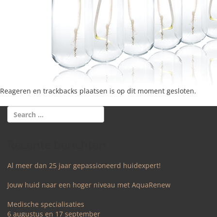
Reageren en trackbacks plaatsen is op dit moment gesloten.
Recente berichten
Al meer dan 25 jaar gepassioneerd huidexpert!
Jouw huid naar een hoger niveau met AquaRenew
Medische specialisaties
6 augustus en 17 september