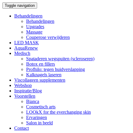
Toggle navigation
Behandelingen
Behandelingen
Upgrades
Massage
Couperose verwijderen
LED MASK
AquaRenew
Medisch
Spataderen wegspuiten (scleroseren)
Botox en fillers
Profhilo: tegen huidverslapping
Kalknagels laseren
Viscollageen supplementen
Webshop
Inspiratie/Blog
Voorstellen
Bianca
Cosmetisch arts
LOOkX for the everchanging skin
Ervaringen
Salon in beeld
Contact