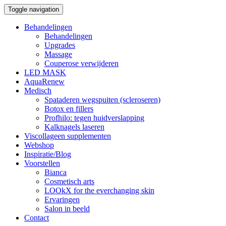
Toggle navigation
Behandelingen
Behandelingen
Upgrades
Massage
Couperose verwijderen
LED MASK
AquaRenew
Medisch
Spataderen wegspuiten (scleroseren)
Botox en fillers
Profhilo: tegen huidverslapping
Kalknagels laseren
Viscollageen supplementen
Webshop
Inspiratie/Blog
Voorstellen
Bianca
Cosmetisch arts
LOOkX for the everchanging skin
Ervaringen
Salon in beeld
Contact