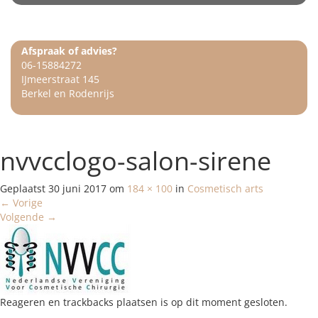
Afspraak of advies?
06-15884272
IJmeerstraat 145
Berkel en Rodenrijs
nvvcclogo-salon-sirene
Geplaatst
30 juni 2017
om
184 × 100
in
Cosmetisch arts
←
Vorige
Volgende
→
Reageren en trackbacks plaatsen is op dit moment gesloten.