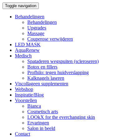
Toggle navigation
Behandelingen
Behandelingen
Upgrades
Massage
Couperose verwijderen
LED MASK
AquaRenew
Medisch
Spataderen wegspuiten (scleroseren)
Botox en fillers
Profhilo: tegen huidverslapping
Kalknagels laseren
Viscollageen supplementen
Webshop
Inspiratie/Blog
Voorstellen
Bianca
Cosmetisch arts
LOOkX for the everchanging skin
Ervaringen
Salon in beeld
Contact