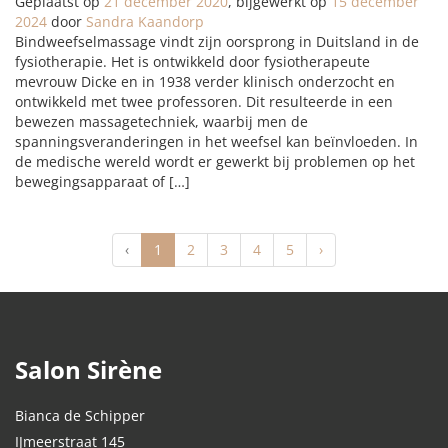
Geplaatst op
21 december 2020
, bijgewerkt op
15 december
2024
door
Sandra Kaandorp
Bindweefselmassage vindt zijn oorsprong in Duitsland in de
fysiotherapie. Het is ontwikkeld door fysiotherapeute
mevrouw Dicke en in 1938 verder klinisch onderzocht en
ontwikkeld met twee professoren. Dit resulteerde in een
bewezen massagetechniek, waarbij men de
spanningsveranderingen in het weefsel kan beïnvloeden. In
de medische wereld wordt er gewerkt bij problemen op het
bewegingsapparaat of […]
(
‹
1
2
3
4
5
›
c
u
r
r
e
Salon Sirène
n
t
)
Bianca de Schipper
IJmeerstraat 145