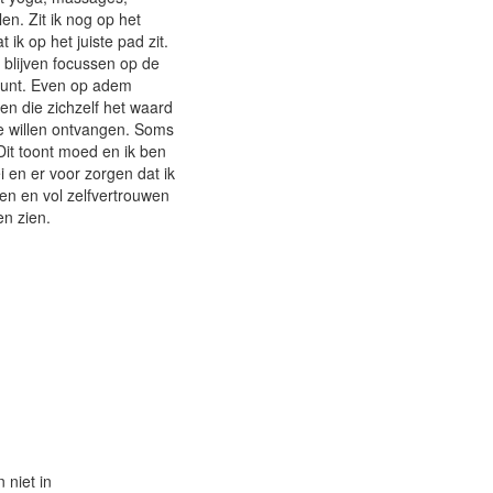
len. Zit ik nog op het
 ik op het juiste pad zit.
 blijven focussen op de
lpunt. Even op adem
en die zichzelf het waard
te willen ontvangen. Soms
Dit toont moed en ik ben
i en er voor zorgen dat ik
den en vol zelfvertrouwen
en zien.
 niet in