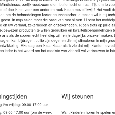
. Mindfulness, eerlijk voedzaam eten, buitenlucht en rust. Tijd om te voe
ed of doe ik het voor een ander en raak ik dan mezelf kwijt? Het voelt dat
en om de behandelingen korter en technischer te maken wil ik mij toch
 geest. In mijn salon moet die oase van rust blijven. U bent het midde
en uw verhaal, zekerheden en onzekerheden. Ik ben trots op jullie all
jk bewezen producten te willen gebruiken en kwaliteitsbehandelingen 
 arts als de sporen echt heel diep zijn en je dagelijks onzeker maken. 
ag en kan bijdragen. Jullie zijn degenen die mij stimuleren in mijn groe
ntwikkeling. Elke dag ben ik dankbaar als ik zie dat mijn klanten tevre
en ieder is het waard om het mooiste van zichzelf vol vertrouwen te lat
ingstijden
Wij steunen
t/m vrijdag: 09.00-17.00 uur
g: 09.00-17.00 uur (om de week:
Want kinderen horen te spelen en