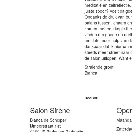
meditatie en zelfreflectie
juiste spoor? Voelt dit go
Ondanks de druk van buit
balans tussen lichaam en
komen met een kopje thee 
vinden om goede en eerli
met iets meer hulp van de
dankbaar dat ik hieraan m
steeds meer streef naar o
de salon uitlopen. Want e
Stralende groet,
Bianca
Deel dit!
Salon Sirène
Open
Bianca de Schipper
Maandag 
IJmeerstraat 145
Zaterda
2652 JP Berkel en Rodenrijs