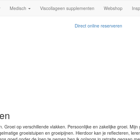
w
Medisch
Viscollageen supplementen
Webshop
Insp
Direct online reserveren
ien
n. Groei op verschillende vlakken. Persoonlijke en zakelijke groei. Mijn
gelmatige groeistuipen en groeipijnen. Hierdoor kan je reflecteren, ler
ens goed onder de loep te nemen ben ik onlangs in retraite gegaan m