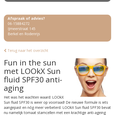
Afspraak of advies?
06-15884272
IJmeerstraat 145
Berkel en Rodenrijs
Terug naar het overzicht
Fun in the sun
met LOOkX Sun
fluid SPF30 anti-
aging
Het was het wachten waard: LOOkX
Sun fluid SPF30 is weer op voorraad! De nieuwe formule is iets
aangepast en nóg meer verbeterd. LOOkX Sun fluid SPF30 bevat
nu namelijk tomaat stamcellen met een krachtige anti-ageing