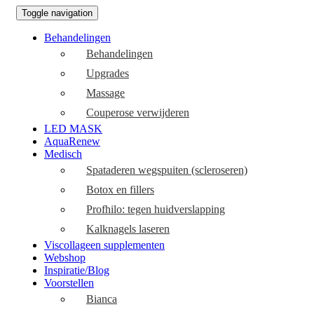
Toggle navigation
Behandelingen
Behandelingen
Upgrades
Massage
Couperose verwijderen
LED MASK
AquaRenew
Medisch
Spataderen wegspuiten (scleroseren)
Botox en fillers
Profhilo: tegen huidverslapping
Kalknagels laseren
Viscollageen supplementen
Webshop
Inspiratie/Blog
Voorstellen
Bianca