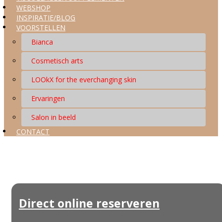
WEBSHOP
INSPIRATIE/BLOG
VOORSTELLEN
Bianca
Cosmetisch arts
LOOkX for the everchanging skin
Ervaringen
Salon in beeld
CONTACT
Direct online reserveren