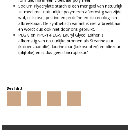
formule, maar een vloeibaar polymeer.
Sodium Plyacrylate starch is een mengsel van natuurlijk
zetmeel met natuurlijke polymeren afkomstig van zijde,
wol, cellulose, pectine en proteïne en zijn ecologisch
afbreekbaar. De synthetisch variant is niet afbreekbaar
en wordt dus ook niet door ons gebruikt.
PEG 8 en PPG-1-PEG-9 Lauryl Glycol Esther is
afkomstig van natuurlijke bronnen als Stearinezuur
(katoenzaadolie), laurinezuur (kokosnoten) en oliezuur
(olijfolie) en is dus geen ‘microplastic’.
Deel dit!