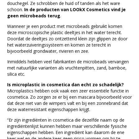
douchegel. Ze schrobben de huid of tanden als het ware
schoon.
In de producten van LOOkX Cosmetics vind je
geen microbeads terug
.
Wanneer je een product met microbeads gebruikt komen
deze microscopische plastic deeltjes in het water terecht.
Doordat de deeltjes zo ontzettend klein zijn glippen ze door
het waterzuiveringssysteem en komen ze terecht in
bijvoorbeeld grondwater, rivieren en zee.
Inmiddels hebben veel fabrikanten de microbeads vervangen
met natuurlijke varianten als vruchtenpitten, zand, bamboe,
silica etc.
Is microplastic in cosmetica dan echt zo schadelijk?
Microplastics hebben ook vaak een zeer essentiële functie in
cosmetica. Zo zorgen ze er bij een mascara bijvoorbeeld voor
dat deze niet van de wimpers valt en bij een zonnebrand dat
deze waterresistant eigenschappen krijgt.
“Er zijn ingrediënten in cosmetica die dezelfde naam op de
ingrediëntenlijst kunnen hebben maar verschillende fysische
eigenschappen hebben. Een ingrediënt kan daarom de ene
keer wel en de andere keer geen risico vormen om bij te